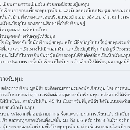
ทุน เขียนตามความเป็นจริง ด้วยลายมือของผู้ขอทุน
นักเรียนยากจนเพื่อขอทุนยุวพัฒน์ และใบลงทะเบียนประชุมของคณะกร
ี่เห็นตัวบ้านทั้งหมดและรอบบริเวณของบ้านอย่างชัดเจน จำนวน 1 ภาพ
นเรียนปัจจุบัน ของสถานศึกษาที่กำลังเรียนอยู่
ลส่วนบุคคลสำหรับนักเรียน
่วนบุคคลสำหรับครูผู้ให้ข้อมูล
่อบัญชีตรงกับชื่อนักเรียนผู้ขอทุน หรือ มีชื่อบัญชีเป็นชื่อผู้ขอทุนร่วม
้ที่จะสะดวกเดินทางไปเบิกถอนเงิน และเป็นบัญชีที่ผูกกับบัญชี Promp
ไม่ได้เป็นการยืนยันว่าผู้สมัครขอทุนได้รับคัดเลือกเป็นนักเรียนทุนยุว
ารประกาศรายชื่อนักเรียนที่ได้รับการคัดเลือกให้ได้รับทุนจากมูลนิธิย
ว่างรับทุน:
ต่ละภาคเรียน มูลนิธิฯ จะติดตามสถานะของนักเรียนทุน โดยการส่งแบบ
รียนเทอมล่าสุด เบอร์ติดต่อล่าสุดของนักเรียนทุน หลังจากที่ได้รับข้อ
้นักเรียน ภายในไม่เกิน 45 วัน นับจากวันที่มูลนิธิฯ ได้รับแบบฟอร
เกรดของนักเรียนทุน
รียนทุน หลังจากที่สอบปลายภาคเสร็จและทราบผลการเรียนแล้ว นักเรี
เร็ว และส่งทุกภาคเรียนตั้งแต่ชั้น ม.1 ถึง ม.6 หรือ ปวช.3 (แม้ว่า จะติด 
ทศผู้ปกครองและนักเรียนที่ได้รับทุนยุวพัฒน์ ผ่านช่องทางออนไลน์ปีการ