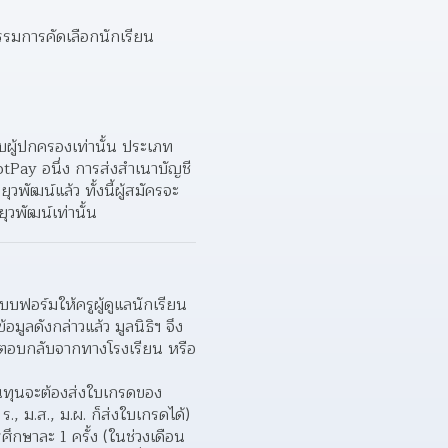
รมการคัดเลือกนักเรียน
กับผู้ปกครองเท่านั้น ประเภท
tPay อนึ่ง การส่งสำเนาบัญชี
พัฒน์แล้ว ทั้งนี้ผู้สมัครจะ
ุวพัฒน์เท่านั้น
ฟอร์มให้ครูผู้ดูแลนักเรียน
มูลดังกล่าวแล้ว มูลนิธิฯ จึง
์มตอบกลับจากทางโรงเรียน หรือ
ยนทุนจะต้องส่งใบเกรดของ
ร., ม.ส., ม.ผ. ก็ส่งใบเกรดได้)
ศึกษาละ 1 ครั้ง (ในช่วงเดือน