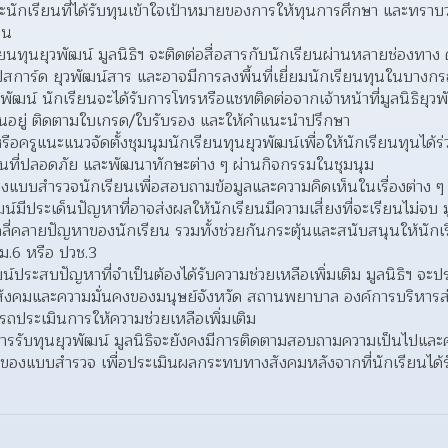
ะนักเรียนที่ได้รับทุนเข้าใจเป้าหมายของการให้ทุนการศึกษา และทราบว่าต
ยน
รียนทุนยุวพัฒน์ มูลนิธิฯ จะติดต่อสื่อสารกับนักเรียนผ่านหลายช่องทาง ด
ปสการ์ด ยุวพัฒน์สาร และอาจมีการลงพื้นที่เยี่ยมนักเรียนทุนในบางกร
ยุวพัฒน์ นักเรียนจะได้รับการโทรหรือแชทติดต่อจากเจ้าหน้าที่มูลนิธิยุ
ป็นอยู่ ติดตามใบเกรด/ใบรับรอง และให้คำแนะนำปรึกษา
ษาหรือครูแนะแนวจัดตั้งชุมนุมนักเรียนทุนยุวพัฒน์เพื่อให้นักเรียนทุนได้
พื้นที่ปลอดภัย และพัฒนาทักษะต่าง ๆ ผ่านกิจกรรมในชุมนุม
รส่งแบบสำรวจนักเรียนเพื่อสอบถามข้อมูลและความคิดเห็นในเรื่องต่าง 
น์มีประเด็นปัญหาที่อาจส่งผลให้นักเรียนมีความเสี่ยงที่จะเรียนไม่จบ 
คลี่คลายปัญหาของนักเรียน รวมทั้งช่วยกันกระตุ้นและสนับสนุนให้นักเ
ม.6 หรือ ปวช.3
ฒน์ประสบปัญหาที่จำเป็นต้องได้รับความช่วยเหลือเพิ่มเติม มูลนิธิฯ 
ังคมและความมั่นคงของมนุษย์จังหวัด สถานพยาบาล องค์การบริหารส่วน
ารถประเมินการให้ความช่วยเหลือเพิ่มเติม
ุดการรับทุนยุวพัฒน์ มูลนิธิจะยังคงมีการติดตามสอบถามความเป็นไปแล
บของแบบสำรวจ เพื่อประเมินผลกระทบทางสังคมหลังจากที่นักเรียนได
ว