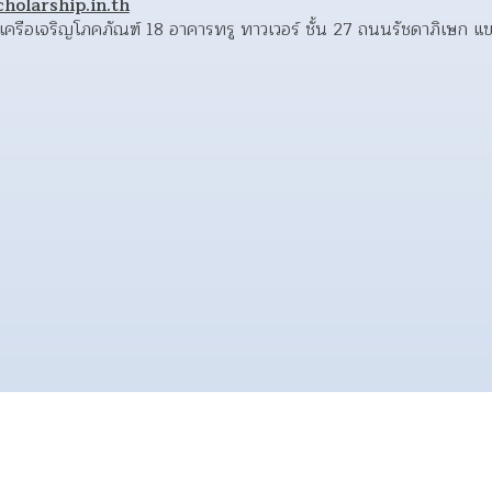
olarship.in.th
า เครือเจริญโภคภัณฑ์ 18 อาคารทรู ทาวเวอร์ ชั้น 27 ถนนรัชดาภิเษก แ