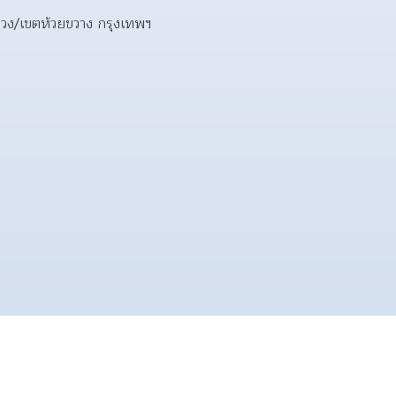
ขวง/เขตห้วยขวาง กรุงเทพฯ 