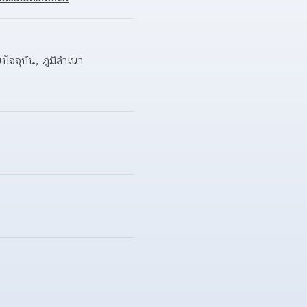
นปัจจุบัน, ภูมิลำเนา