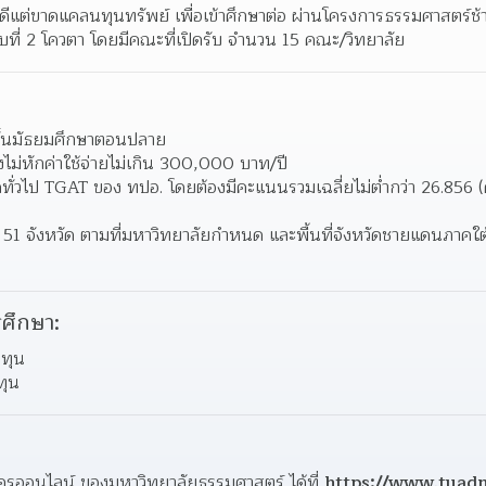
นดีแต่ขาดแคลนทุนทรัพย์ เพื่อเข้าศึกษาต่อ ผ่านโครงการธรรมศาสตร์ช
ที่ 2 โควตา โดยมีคณะที่เปิดรับ จำนวน 15 คณะ/วิทยาลัย
บชั้นมัธยมศึกษาตอนปลาย
งไม่หักค่าใช้จ่ายไม่เกิน 300,000 บาท/ปี
่วไป TGAT ของ ทปอ. โดยต้องมีคะแนนรวมเฉลี่ยไม่ต่ำกว่า 26.856 (ค
ร 51 จังหวัด ตามที่มหาวิทยาลัยกำหนด และพื้นที่จังหวัดชายแดนภาคใต้ 3
ศึกษา:
 ทุน
ทุน
ัครออนไลน์ ของมหาวิทยาลัยธรรมศาสตร์ ได้ที่ 
https://www.tuadm