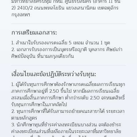
มหาวิทยาลัยศรีปทุม กทม. ศูนย์รับสมัคร (อาคาร 11 ชั้น 
2) 2410/2 ถนนพหลโยธิน แขวงเสนานิคม เขตจตุจักร 
กรุงเทพฯ
การเตรียมเอกสาร:
1. สำเนาใบรับรองเกรดเฉลี่ย 5 เทอม จำนวน 1 ชุด
2. เอกสารรับรองการเป็นบุตรหรือญาติ บุคลากร ศิษย์เก่า 
ศิษย์ปัจจุบัน ที่นามสกุลเดียวกัน
เงื่อนไขและข้อปฏิบัติระหว่างรับทุน:
1. ผู้ได้รับทุนการศึกษาต้องรักษาเกรดเฉลี่ยผลการเรียนทุก
ภาคการศึกษาอยู่ที่ 2.50 ขึ้นไป หากมีผลการเรียนเฉลี่ย
สะสมเมื่อสิ้นภาคการศึกษา ต่ำกว่าระดับ 2.50 จะหมดสิทธิ์
รับทุนการศึกษาในภาคถัดไป
2. ทุนการศึกษาที่ได้รับสามารถย้ายคณะสาขาได้ ระยะเวลา
ตามหลักสูตร
3. นักศึกษาทุนที่ชำระค่าลงทะเบียนบางส่วน จะต้องชำระ
ค่าลงทะเบียนส่วนที่เหลือภายในระยะเวลาที่มหาวิทยาลัย