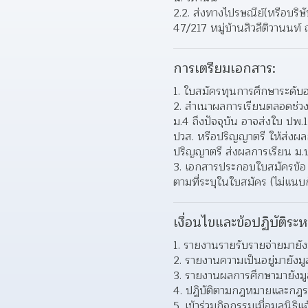
2.2. ส่งทางไปรษณีย์(หรือบริษ
47/217 หมู่บ้านสิวลีติวานนท์
การเตรียมเอกสาร:
ใบสมัครทุนการศึกษาระดับอา
สําเนาผลการเรียนตลอดช่วงชั
ม.4 ถึงปัจจุบัน อาจส่งใบ ปพ.
ปวส. หรือปริญญาตรี ให้ส่งผลก
ปริญญาตรี ส่งผลการเรียน ม.ป
เอกสารประกอบใบสมัครข้อ 3.
ตามที่ระบุในใบสมัคร (ไม่แนบก็
เงื่อนไขและข้อปฏิบัติระห
รายงานรายรับรายจ่ายมายังม
รายงานความเป็นอยู่มายังมูล
รายงานผลการศึกษามายังมูล
ปฏิบัติตามกฎหมายและกฎร
เข้าร่วมกิจกรรมเมื่อมูลนิธิ