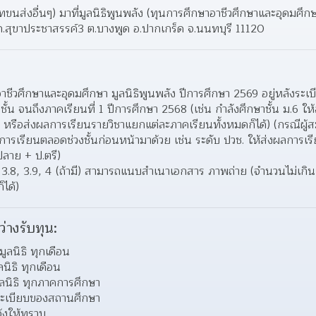
ัทขนส่งอื่นๆ) มาที่มูลนิธิพูนพลัง (ทุนการศึกษาอาชีวศึกษาและอุดมศึ
 ถ.สุขาประชาสรรค์3 ต.บางพูด อ.ปากเกร็ด จ.นนทบุรี 11120
ชีวศึกษาและอุดมศึกษา มูลนิธิพูนพลัง ปีการศึกษา 2569 อยู่หลังระเบ
้น จนถึงภาคเรียนที่ 1 ปีการศึกษา 2568 (เช่น กําลังศึกษาชั้น ม.6 ให้ส
1 หรือส่งผลการเรียนรายวิชาแยกแต่ละภาคเรียนทั้งหมดก็ได้) (กรณีผู้สม
ารเรียนตลอดช่วงชั้นก่อนหน้ามาด้วย เช่น ระดับ ปวช. ให้ส่งผลการเรี
ลาย + ป.ตรี) 
8, 3.9, 4 (ถ้ามี) สามารถแนบสำเนาเอกสาร ภาพถ่าย (จำนวนไม่เกิน 3 แ
ได้) 
ว่างรับทุน:
ูลนิธิ ทุกเดือน
นิธิ ทุกเดือน
นิธิ ทุกภาคการศึกษา
ะเบียบของสถานศึกษา
แจ้งให้ทราบ