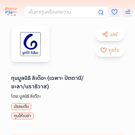
แชร์
ถูกใจ
ทุนมูลนิธิ ลิเต๊อะ (เฉพาะ ปัตตานี/
ยะลา/นราธิวาส)
โดย:
มูลนิธิ ลิเต๊อะ
มัธยมต้น
ทุนให้เปล่า