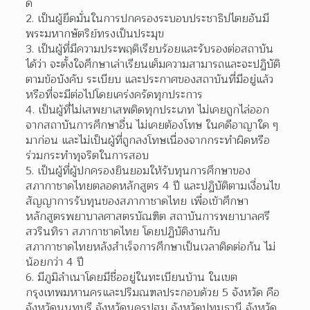
ดี
เป็นผู้ยึดมั่นในการปกครองระบอบประชาธิปไตยอันมี
พระมหากษัตริย์ทรงเป็นประมุข
เป็นผู้ที่มีความประพฤติเรียบร้อยและรับรองต่อสถาบัน
ได้ว่า จะตั้งใจศึกษาเล่าเรียนเต็มความสามารถและจะปฏิบัติ
ตามข้อบังคับ ระเบียบ และประกาศของสถาบันที่มีอยู่แล้ว 
หรือที่จะมีต่อไปโดยเคร่งครัดทุกประการ
เป็นผู้ที่ไม่เสพยาเสพติดทุกประเภท ไม่เคยถูกไล่ออก
จากสถาบันการศึกษาอื่น ไม่เคยต้องโทษ ในคดีอาญาใด ๆ 
มาก่อน และไม่เป็นผู้ที่ถูกลงโทษเนื่องจากกระทำผิดหรือ
ร่วมกระทำทุจริตในการสอบ
เป็นผู้ที่ผู้ปกครองยินยอมให้รับทุนการศึกษาของ
สภากาชาดไทยตลอดหลักสูตร 4 ปี และปฏิบัติตามเงื่อนไข
สัญญาการรับทุนของสภากาชาดไทย เพื่อเข้าศึกษา
หลักสูตรพยาบาลศาสตรบัณฑิต สถาบันการพยาบาลศรี
สวรินทิรา สภากาชาดไทย โดยปฏิบัติงานกับ
สภากาชาดไทยหลังสำเร็จการศึกษาเป็นเวลาติดต่อกัน ไม่
น้อยกว่า 4 ปี
มีภูมิลำเนาโดยมีชื่ออยู่ในทะเบียนบ้าน ในเขต
กรุงเทพมหานครและปริมณฑลประกอบด้วย 5 จังหวัด คือ 
จังหวัดนนทบุรี จังหวัดนครปฐม จังหวัดปทุมธานี จังหวัด