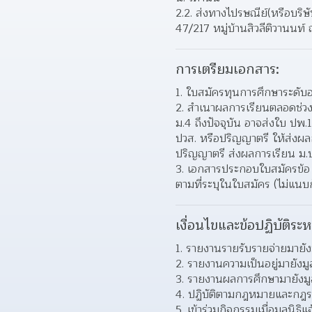
2.2. ส่งทางไปรษณีย์(หรือบริษ
47/217 หมู่บ้านสิวลีติวานนท์
การเตรียมเอกสาร:
ใบสมัครทุนการศึกษาระดับอา
สําเนาผลการเรียนตลอดช่วงชั
ม.4 ถึงปัจจุบัน อาจส่งใบ ปพ.
ปวส. หรือปริญญาตรี ให้ส่งผลก
ปริญญาตรี ส่งผลการเรียน ม.ป
เอกสารประกอบใบสมัครข้อ 3.
ตามที่ระบุในใบสมัคร (ไม่แนบก็
เงื่อนไขและข้อปฏิบัติระห
รายงานรายรับรายจ่ายมายังม
รายงานความเป็นอยู่มายังมูล
รายงานผลการศึกษามายังมูล
ปฏิบัติตามกฎหมายและกฎร
เข้าร่วมกิจกรรมเมื่อมูลนิธิ