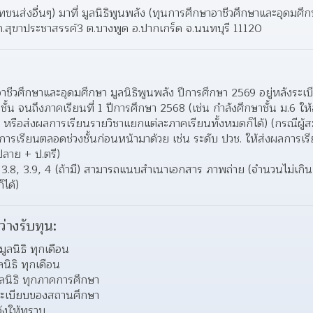
ัทขนส่งอื่นๆ) มาที่ มูลนิธิพูนพลัง (ทุนการศึกษาอาชีวศึกษาและอุดมศึ
 ถ.สุขาประชาสรรค์3 ต.บางพูด อ.ปากเกร็ด จ.นนทบุรี 11120
ชีวศึกษาและอุดมศึกษา มูลนิธิพูนพลัง ปีการศึกษา 2569 อยู่หลังระเ
้น จนถึงภาคเรียนที่ 1 ปีการศึกษา 2568 (เช่น กําลังศึกษาชั้น ม.6 ให้ส
1 หรือส่งผลการเรียนรายวิชาแยกแต่ละภาคเรียนทั้งหมดก็ได้) (กรณีผู้สม
ารเรียนตลอดช่วงชั้นก่อนหน้ามาด้วย เช่น ระดับ ปวช. ให้ส่งผลการเรี
ลาย + ป.ตรี)
8, 3.9, 4 (ถ้ามี) สามารถแนบสำเนาเอกสาร ภาพถ่าย (จำนวนไม่เกิน 3 แ
ได้)
ว่างรับทุน:
ูลนิธิ ทุกเดือน
นิธิ ทุกเดือน
นิธิ ทุกภาคการศึกษา
ะเบียบของสถานศึกษา
แจ้งให้ทราบ