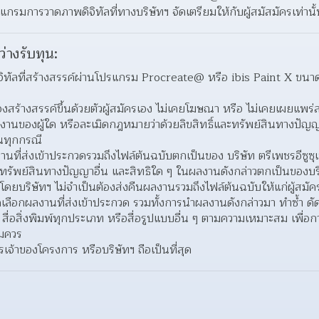
กรมการวาดภาพดิจิทัลที่ทางบริษัทฯ จัดเตรียมให้กับผู้สมัสมัครเท่านั
ว่างรับทุน:
ิทัลที่สร้างสรรค์ผ่านโปรแกรม Procreate@ หรือ ibis Paint X ขนาด
องสร้างสรรค์ขึ้นด้วยตัวผู้สมัครเอง ไม่เคยโฆษณา หรือ ไม่เคยเผยแพร
นของผู้ใด หรือละเมิดกฎหมายว่าด้วยลิขสิทธิ์และทรัพย์สินทางปัญญา ห
ในทุกกรณี
ที่ส่งเข้าประกวดรวมถึงไฟล์ต้นฉบับตกเป็นของ บริษัท ตรีเพชรอีซูซุเซล
างทรัพย์สินทางปัญญาอื่น และสิทธิใด ๆ ในผลงานดังกล่าวตกเป็นของบริษั
ม โดยบริษัทฯ ไม่จำเป็นต้องส่งคืนผลงานรวมถึงไฟล์ต้นฉบับให้แก่ผู้สมัค
ัดเลือกผลงานที่ส่งเข้าประกวด รวมทั้งการนำผลงานดังกล่าวมา ทำซ้ำ ด
่อสิ่งพิมพ์ทุกประเภท หรือสื่อรูปแบบอื่น ๆ ตามความเหมาะสม เพื่อกา
สมควร
้าของโครงการ หรือบริษัทฯ ถือเป็นที่สุด