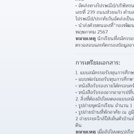
จัดส่งทางไปรษณีย์/บริษัทข
เลขที่ 239 ถนนห้วยแก้ว ตําบ
ไปรษณีย์/ประทับวันจัดส่งเป็
นําส่งด้วยตนเองที่“กองพัฒน
พฤษภาคม 2567 
หมายเหตุ
 นักเรียนที่สมัครข
ตรวจสอบและคัดกรองข้อมูลจา
การเตรียมเอกสาร:
1. แบบสมัครขอรับทุนการศึกษ
แบบฟอร์มขอรับทุนการศึกษา
หนังสือรับรองรายได้ครอบครั
หนังสือรับรองจากอาจารย์ที่
2. สิ่งที่ต้องอัปโหลดลงแบบสม
รูปถ่ายชุดนักเรียน จํานวน 1 
รูปถ่ายบ้านที่พักอาศัย ณ ภูมิ
2 ถ่ายระยะใกล้ให้เห็นตัวบ้านท
ดิน 
หมายเหตุ
 เมื่ออัปโหลดรูปเรี