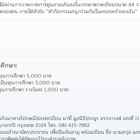
ายมือผ่านการวาดภาพการ์ตูนลายเส้นลงในกระดาษวาดเขียนขนาด A4 ร
ัดของตน ภายใต้หัวข้อ “ทำกิจกรรมสนุกร่วมกันในครอบครัวของฉัน”
ศึกษา:
ป็นทุนการศึกษา 5,000 บาท
ล เป็นทุนการศึกษา 3,000 บาท
นทุนการศึกษา รางวัลละ 1,000 บาท
วจริงมาทางไปรษณีย์ลงทะเบียน มาที่ มูลนิธิประยูร จรรยาวงษ์ เลขที
างกะปิ กรุงเทพ 1024 โทร. 081-615-7882
องแนบสำเนาบัตรประชาชน เพื่อยืนยันอายุ พร้อมเขียน ชื่อ-นามสกุล 
ามารถติดต่อได้ชัดเจนไว้บนด้านหลังภาพ